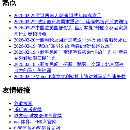
热点
2026-02-25
维港两岸人潮涌 港式年味寓意足
2026-02-25
“法定假日与周末重合”，读懂热搜背后的期待
2026-02-23
中国驻英国使馆为“里斯本丸”号船幸存者家属
举行新春招待会
2026-02-20
一艘游轮返回新加坡途中起火 致1名船员死亡
2026-02-19
“浙BA”赋能文旅 新春延续“长尾效应”
2026-02-19
（新春见闻）京津游客搭乘“津旅时光号”新春
专列解锁假日慢时光
2026-02-18
（新春见闻）拓新、驰骋、交流：北京高校
台生的马年关键词
2026-02-13
MotoGP赛意大利站杜卡迪对雅马哈加速争胜
友情链接
谷歌搜索
乐玩娱乐官网
球友会-球友会体育官网
ued体育-ued体育官网
rb88体育-rb88体育官网