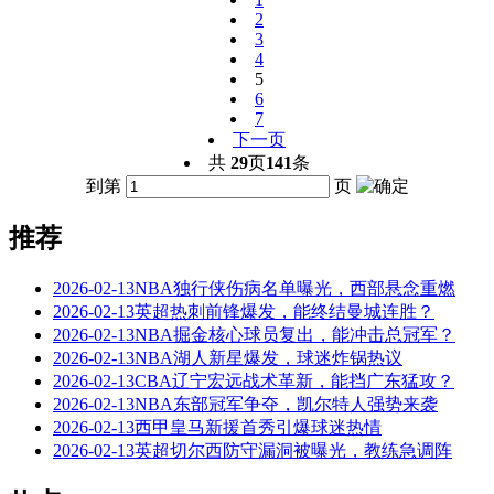
2
3
4
5
6
7
下一页
共
29
页
141
条
到第
页
推荐
2026-02-13
NBA独行侠伤病名单曝光，西部悬念重燃
2026-02-13
英超热刺前锋爆发，能终结曼城连胜？
2026-02-13
NBA掘金核心球员复出，能冲击总冠军？
2026-02-13
NBA湖人新星爆发，球迷炸锅热议
2026-02-13
CBA辽宁宏远战术革新，能挡广东猛攻？
2026-02-13
NBA东部冠军争夺，凯尔特人强势来袭
2026-02-13
西甲皇马新援首秀引爆球迷热情
2026-02-13
英超切尔西防守漏洞被曝光，教练急调阵