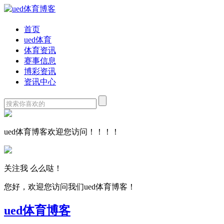
首页
ued体育
体育资讯
赛事信息
博彩资讯
资讯中心
ued体育博客欢迎您访问！！！！
关注我 么么哒！
您好，欢迎您访问我们ued体育博客！
ued体育博客