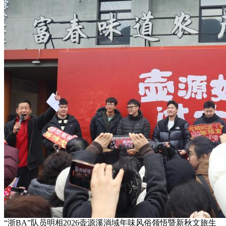
“浙BA”队员明相2026壶源溪淌域年味风俗领悟暨新秋文旅生